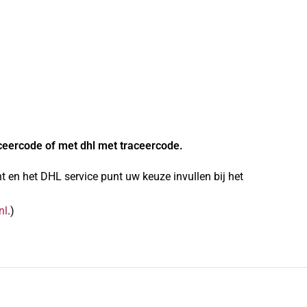
ceercode of met dhl met traceercode.
 en het DHL service punt uw keuze invullen bij het
nl
.)