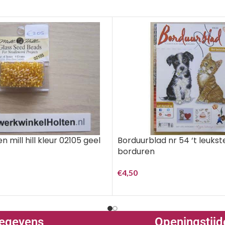
Borduurblad nr 54 ‘t leukst
n mill hill kleur 02105 geel
borduren
€
4,50
egevens
Openingstijd