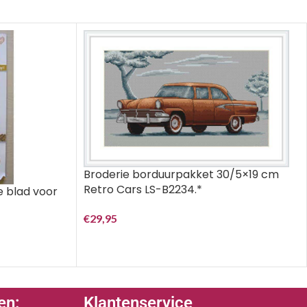
Broderie borduurpakket 30/5×19 cm
Retro Cars LS-B2234.*
e blad voor
€
29,95
en:
Klantenservice