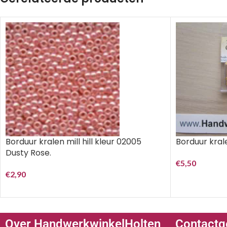
Borduur kralen mill hill kleur 02005
Borduur krale
Dusty Rose.
€
5,50
€
2,90
Over HandwerkwinkelHolten
Contactg