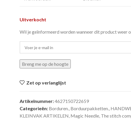
Uitverkocht
Wil je geïnformeerd worden wanneer dit product weer o
Breng me op de hoogte
Zet op verlanglijst
Artikelnummer:
4627150722659
Categorieën:
Borduren.
,
Borduurpakketten.
,
HANDWE
KLEINVAK ARTIKELEN
,
Magic Needle
,
The stitch co