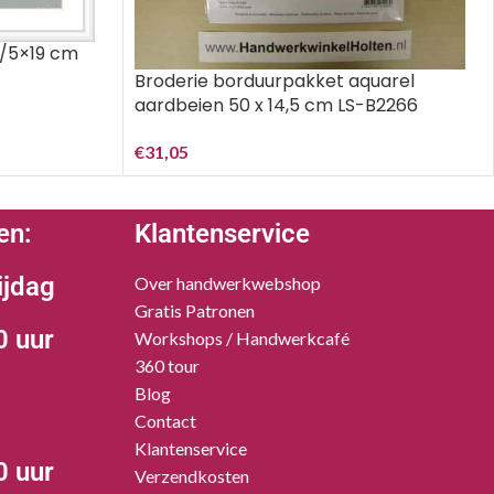
0/5×19 cm
Broderie borduurpakket aquarel
aardbeien 50 x 14,5 cm LS-B2266
€
31,05
en:
Klantenservice
ijdag
Over handwerkwebshop
Gratis Patronen
0 uur
Workshops / Handwerkcafé
360 tour
Blog
Contact
Klantenservice
0 uur
Verzendkosten