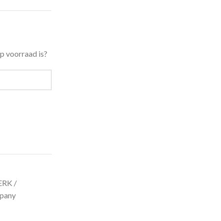
p voorraad is?
RK /
mpany