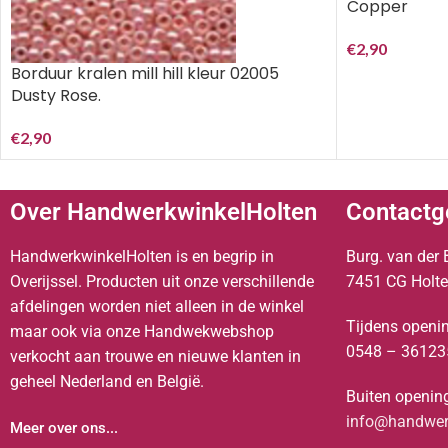
Copper
€
2,90
Borduur kralen mill hill kleur 02005
Dusty Rose.
€
2,90
Over HandwerkwinkelHolten
Contactg
HandwerkwinkelHolten is en begrip in
Burg. van der 
Overijssel. Producten uit onze verschillende
7451 CG Holt
afdelingen worden niet alleen in de winkel
Tijdens openin
maar ook via onze Handwekwebshop
0548 – 36123
verkocht aan trouwe en nieuwe klanten in
geheel Nederland en België.
Buiten opening
info@handwerk
Meer over ons...