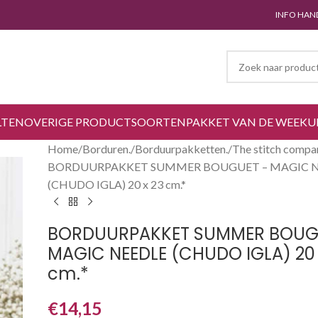
INFO HAN
LTEN
OVERIGE PRODUCTSOORTEN
PAKKET VAN DE WEEK
U
Home
Borduren.
Borduurpakketten.
The stitch compa
BORDUURPAKKET SUMMER BOUGUET – MAGIC 
(CHUDO IGLA) 20 x 23 cm.*
BORDUURPAKKET SUMMER BOUG
MAGIC NEEDLE (CHUDO IGLA) 20 
cm.*
€
14,15