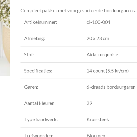
Compleet pakket met voorgesorteerde borduurgarens.
Artikelnummer:
ci-100-004
Afmeting:
20 x 23 cm
Stof:
Aida, turquoise
Specificaties:
14 count (5,5 kr/cm)
Garen:
6-draads borduurgaren
Aantal kleuren:
29
Type handwerk:
Kruissteek
Trefwoorden:
Bloemen