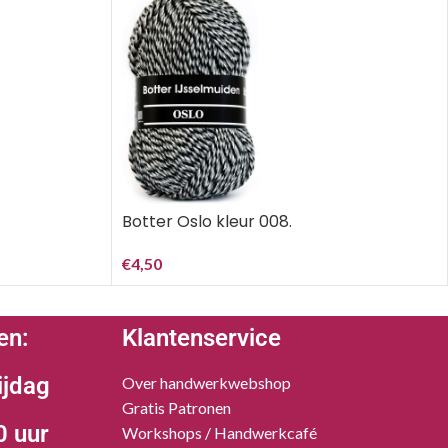
Botter Oslo kleur 008.
€
4,50
en:
Klantenservice
ijdag
Over handwerkwebshop
Gratis Patronen
0 uur
Workshops / Handwerkcafé