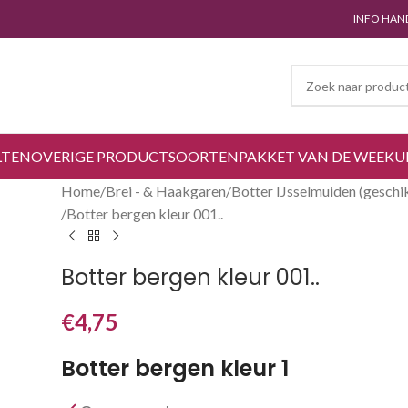
INFO HAN
LTEN
OVERIGE PRODUCTSOORTEN
PAKKET VAN DE WEEK
U
Home
Brei - & Haakgaren
Botter IJsselmuiden (geschi
Botter bergen kleur 001..
Botter bergen kleur 001..
€
4,75
Botter bergen kleur 1