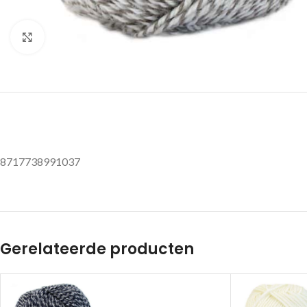
Klik om te vergroten
8717738991037
Gerelateerde producten