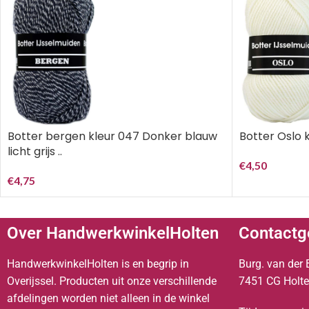
Botter Oslo k
Botter bergen kleur 047 Donker blauw
licht grijs ..
€
4,50
€
4,75
Over HandwerkwinkelHolten
Contactg
HandwerkwinkelHolten is en begrip in
Burg. van der 
Overijssel. Producten uit onze verschillende
7451 CG Holt
afdelingen worden niet alleen in de winkel