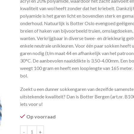
acryl en 20% polyamide, waardoor het zacht aanvoelt 
kwaliteit van wol heeft zonder dat het kriebelt. Dankzij 
polyamide is het garen licht en bovendien sterk en gemak
onderhoud. Natuurlijk is Botter Oslo evengoed geëigen
breien of haken van bijvoorbeeld truien, omslagdoeken,
wanten. Verkrijgbaar in diverse twee- en driekleurig get
enkele neutrale unikleuren. Voor één paar sokken heeft 
garen nodig (t/m maat 44 en afhankelijk van het patroon
30°C. De aanbevolen naalddikte is 3.50-4.00mm. Een bo
weegt 100 gram en heeft een looplengte van 165 meter.
bol.
Zoekt u een dunner sokkengaren van dezelfde samenstel
uitstekende kwaliteit? Dan is Botter Bergen (art.nr. B1
iets voor u!
Op voorraad