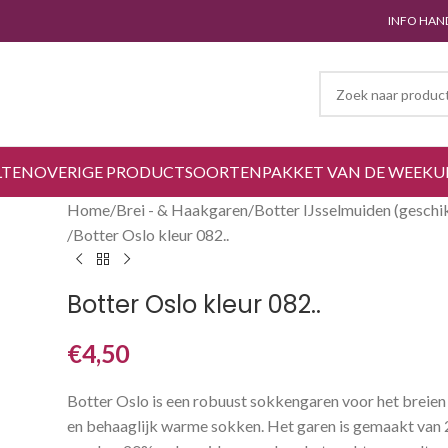
INFO HAN
LTEN
OVERIGE PRODUCTSOORTEN
PAKKET VAN DE WEEK
U
Home
Brei - & Haakgaren
Botter IJsselmuiden (geschi
Botter Oslo kleur 082..
Botter Oslo kleur 082..
€
4,50
Botter Oslo is een robuust sokkengaren voor het breien 
en behaaglijk warme sokken. Het garen is gemaakt van