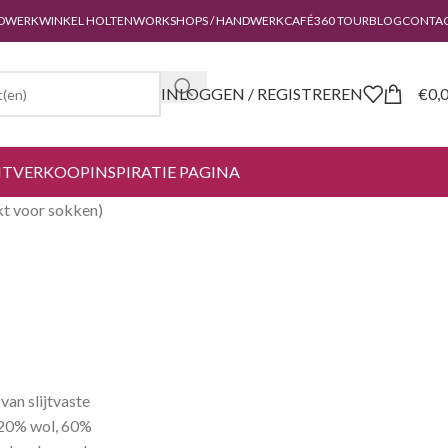
DWERKWINKEL HOLTEN
WORKSHOPS / HANDWERKCAFÉ
360 TOUR
BLOG
CONTA
INLOGGEN / REGISTREREN
€
0,
ITVERKOOP
INSPIRATIE PAGINA
kt voor sokken)
van slijtvaste
 20% wol, 60%