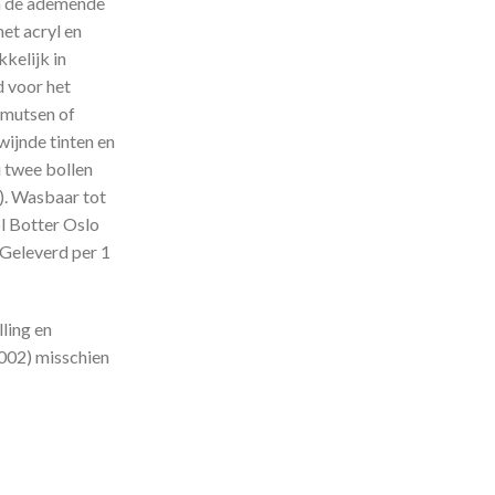
en de ademende
het acryl en
kelijk in
d voor het
 mutsen of
wijnde tinten en
u twee bollen
). Wasbaar tot
l Botter Oslo
 Geleverd per 1
ling en
0002) misschien