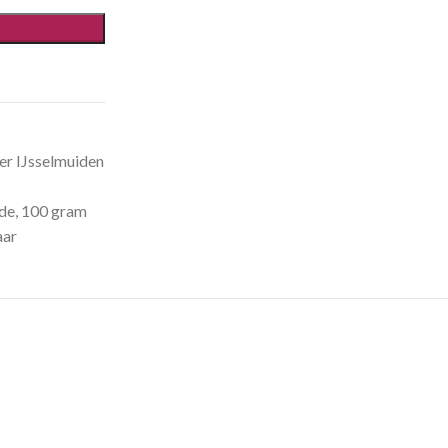
er IJsselmuiden
de
,
100 gram
aar