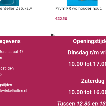
nteller 2 stuks..^
Prym RR wolhouder hout..
€
32,50
egevens
Openingstijd
Dinsdag t/m vr
Borchstraat 47
en
10.00 tot 17.0
gstijden
5
Zaterdag
stijden
winkelholten.nl
10.00 tot 16.0
Tussen 12.30 en 13.