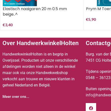
Prym M Toere
Elastisch naaigaren 20 m 0.5 mm
beige..^
€
5,90
€
3,40
Over HandwerkwinkelHolten
Contactg
HandwerkwinkelHolten is en begrip in
Burg. van der 
Overijssel. Producten uit onze verschillende
7451 CG Holt
afdelingen worden niet alleen in de winkel
Tijdens openin
maar ook via onze Handwekwebshop
0548 – 36123
verkocht aan trouwe en nieuwe klanten in
geheel Nederland en België.
Buiten opening
info@handwerk
Meer over ons...