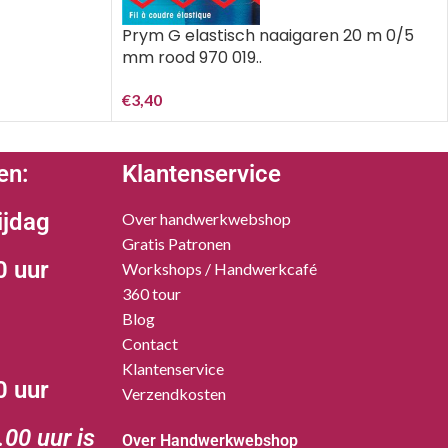
Prym G elastisch naaigaren 20 m 0/5
mm rood 970 019..
€
3,40
en:
Klantenservice
ijdag
Over handwerkwebshop
Gratis Patronen
0 uur
Workshops / Handwerkcafé
360 tour
Blog
Contact
Klantenservice
0 uur
Verzendkosten
00 uur is
Over Handwerkwebshop