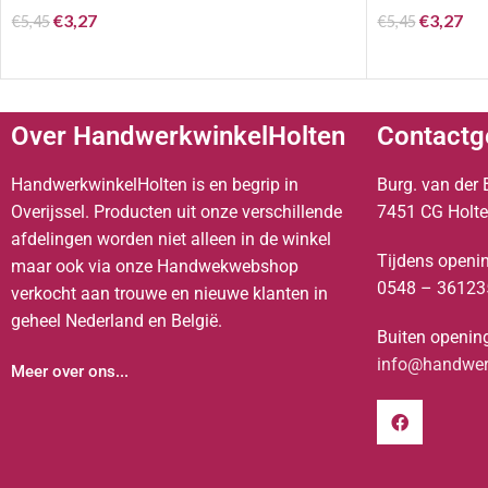
€
3,27
€
3,27
€
5,45
€
5,45
Over HandwerkwinkelHolten
Contactg
HandwerkwinkelHolten is en begrip in
Burg. van der 
Overijssel. Producten uit onze verschillende
7451 CG Holt
afdelingen worden niet alleen in de winkel
Tijdens openin
maar ook via onze Handwekwebshop
0548 – 36123
verkocht aan trouwe en nieuwe klanten in
geheel Nederland en België.
Buiten opening
info@handwerk
Meer over ons...