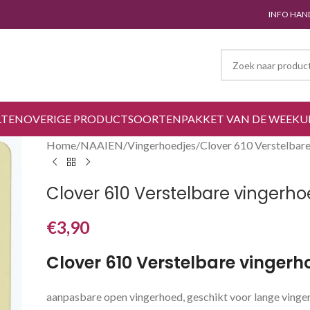
INFO HAN
LTEN
OVERIGE PRODUCTSOORTEN
PAKKET VAN DE WEEK
U
Home
NAAIEN
Vingerhoedjes
Clover 610 Verstelbare
Clover 610 Verstelbare vingerho
€
3,90
Clover 610 Verstelbare vingerh
aanpasbare open vingerhoed, geschikt voor lange vinge