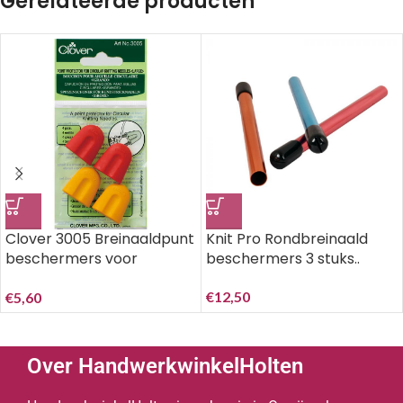
Gerelateerde producten
Clover 3005 Breinaaldpunt
Knit Pro Rondbreinaald
beschermers voor
beschermers 3 stuks..
naalddikte 5.0-10.0 mm..
€
12,50
€
5,60
Over HandwerkwinkelHolten