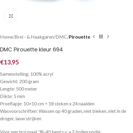
Klik om te vergroten
Home
Brei - & Haakgaren
DMC
Pirouette
DMC Pirouette kleur 694
€
13,95
Samenstelling: 100% acryl
Gewicht: 200 gram
Lengte: 500 meter
Dikte: 5 mm
Proeflapje: 10×10 cm = 18 steken x 24 naalden
Wasvoorschriften: Wassen op 40 graden, niet bleken, niet in de
droger, lauw strijken
Voor een trui maat 38-40 bent u c.a 2 bollen nodig.