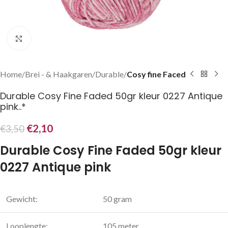
Klik om te vergroten
Home
Brei - & Haakgaren
Durable
Cosy fine Faced
Durable Cosy Fine Faded 50gr kleur 0227 Antique
pink..*
€
2,10
€
3,50
Durable Cosy Fine Faded 50gr kleur
0227 Antique pink
Gewicht:
50 gram
Looplengte:
105 meter