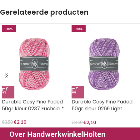
Gerelateerde producten
-40%
-40%
Durable Cosy Fine Faded
Durable Cosy Fine Faded
50gr kleur 0237 Fuchsia..*
50gr kleur 0269 Light
purple..*
€
2,10
€
2,10
€
3,50
€
3,50
Over HandwerkwinkelHolten