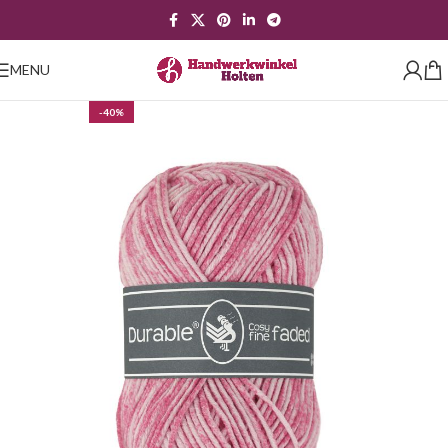
MENU
-40%