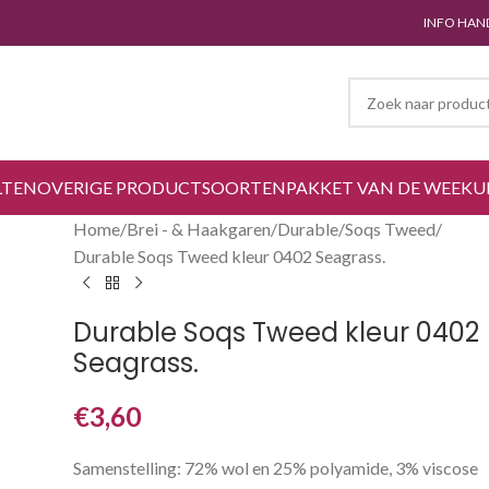
INFO HAN
LTEN
OVERIGE PRODUCTSOORTEN
PAKKET VAN DE WEEK
U
Home
Brei - & Haakgaren
Durable
Soqs Tweed
Durable Soqs Tweed kleur 0402 Seagrass.
Durable Soqs Tweed kleur 0402
Seagrass.
€
3,60
Samenstelling: 72% wol en 25% polyamide, 3% viscose