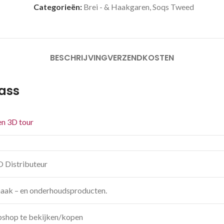
Categorieën:
Brei - & Haakgaren
,
Soqs Tweed
BESCHRIJVING
VERZENDKOSTEN
ass
een 3D tour
O Distributeur
aak – en onderhoudsproducten.
shop te bekijken/kopen