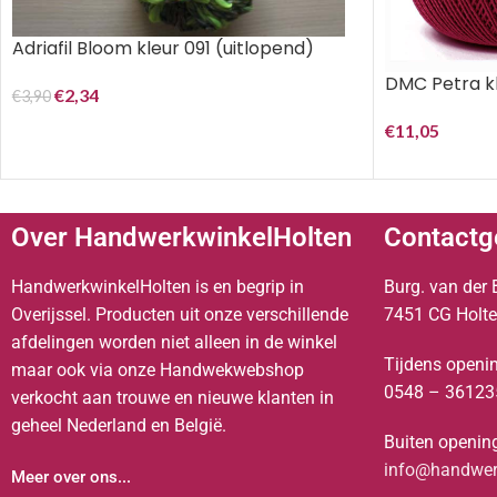
Adriafil Bloom kleur 091 (uitlopend)
DMC Petra kl
€
2,34
€
3,90
€
11,05
Over HandwerkwinkelHolten
Contactg
HandwerkwinkelHolten is en begrip in
Burg. van der 
Overijssel. Producten uit onze verschillende
7451 CG Holt
afdelingen worden niet alleen in de winkel
Tijdens openin
maar ook via onze Handwekwebshop
0548 – 36123
verkocht aan trouwe en nieuwe klanten in
geheel Nederland en België.
Buiten opening
info@handwerk
Meer over ons...