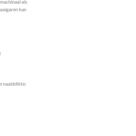
 machinaal als
naaigaren kan
d
en naalddikte: