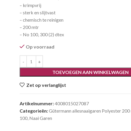
– krimpvrij
– sterk en slijtvast
– chemisch te reinigen
– 200 mtr
– No 100, 300 (2) dtex
Op voorraad
TOEVOEGEN AAN WINKELWAGEN
Zet op verlanglijst
Artikelnummer:
4008015027087
Categorieën:
Gütermann allesnaaigaren Polyester 200
100
,
Naai Garen