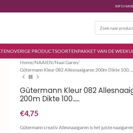
INFO HAN
LTEN
OVERIGE PRODUCTSOORTEN
PAKKET VAN DE WEEK
U
Home
NAAIEN
Naai Garen
Gütermann Kleur 082 Allesnaaigaren 200m Dikte 100….
Gütermann Kleur 082 Allesnaai
200m Dikte 100…..
€
4,75
Gütermann creativ Allesnaaigaren is het juiste naaigaren