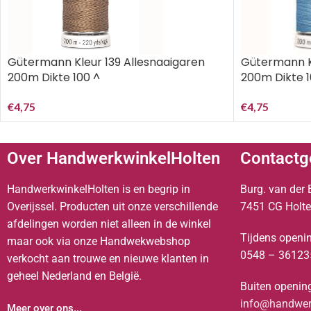
Gütermann Kleur 139 Allesnaaigaren
Gütermann Kl
200m Dikte 100 ^
200m Dikte 1
€
4,75
€
4,75
Over HandwerkwinkelHolten
Contactg
HandwerkwinkelHolten is en begrip in
Burg. van der 
Overijssel. Producten uit onze verschillende
7451 CG Holt
afdelingen worden niet alleen in de winkel
Tijdens openin
maar ook via onze Handwekwebshop
0548 – 36123
verkocht aan trouwe en nieuwe klanten in
geheel Nederland en België.
Buiten opening
info@handwerk
Meer over ons...