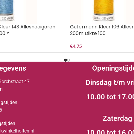
eur 143 Allesnaaigaren
Gütermann Kleur 106 Alles
00 ^
200m Dikte 100..
€
4,75
egevens
Openingstijd
Dinsdag t/m vr
Borchstraat 47
en
10.00 tot 17.0
gstijden
5
Zaterdag
stijden
winkelholten.nl
10.00 tot 16.0