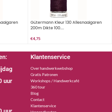
naaigaren
Gütermann Kleur 130 Allesnaaigaren
200m Dikte 100…..
€
4,75
en:
Klantenservice
ijdag
Over handwerkwebshop
Gratis Patronen
0 uur
Workshops / Handwerkcafé
360 tour
Blog
Contact
Klantenservice
0 uur
Verzendkosten