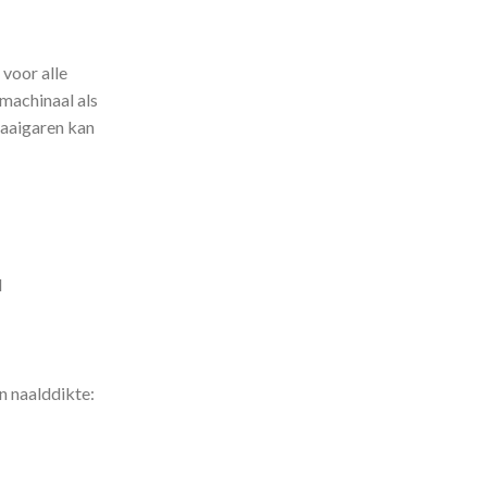
 voor alle
 machinaal als
naaigaren kan
d
en naalddikte: