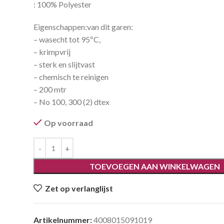
: 100% Polyester
Eigenschappen:van dit garen:
– wasecht tot 95ºC,
– krimpvrij
– sterk en slijtvast
– chemisch te reinigen
– 200 mtr
– No 100, 300 (2) dtex
Op voorraad
TOEVOEGEN AAN WINKELWAGEN
Zet op verlanglijst
Artikelnummer:
4008015091019