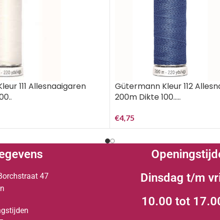
eur 111 Allesnaaigaren
Gütermann Kleur 112 Alles
00..
200m Dikte 100…..
€
4,75
egevens
Openingstijd
Dinsdag t/m vr
Borchstraat 47
en
10.00 tot 17.0
gstijden