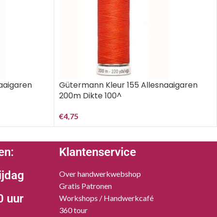
naaigaren
Gütermann Kleur 155 Allesnaaigaren
200m Dikte 100^
€
4,75
en:
Klantenservice
ijdag
Over handwerkwebshop
Gratis Patronen
0 uur
Workshops / Handwerkcafé
360 tour