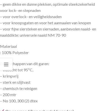
– geen dikke en dunne plekken, optimale steekzekerheid
voor lock- en stepnaden
– voor overlock- en veiligheidsnaden
– voor knoopsgaten en voor het aannaaien van knopen
– voor fijne siersteken en siernaden, aanbevolen naald- en
naalddikte: universele naald NM 70-90
Materiaal
: 100% Polyester
Eigenschappen:van dit garen:
– wasecht tot 95ºC,
– krimpvrij
– sterk en slijtvast
– chemisch te reinigen
– 200 mtr
– No 100, 300 (2) dtex