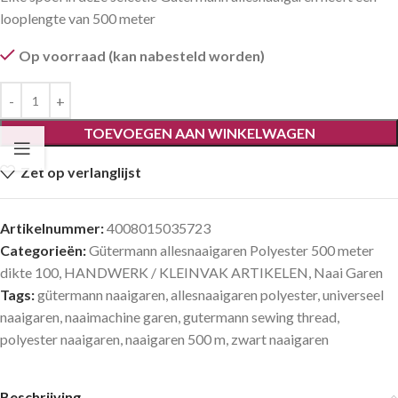
looplengte van 500 meter
Op voorraad (kan nabesteld worden)
TOEVOEGEN AAN WINKELWAGEN
Zet op verlanglijst
Artikelnummer:
4008015035723
Categorieën:
Gütermann allesnaaigaren Polyester 500 meter
dikte 100
,
HANDWERK / KLEINVAK ARTIKELEN
,
Naai Garen
Tags:
gütermann naaigaren
,
allesnaaigaren polyester
,
universeel
naaigaren
,
naaimachine garen
,
gutermann sewing thread
,
polyester naaigaren
,
naaigaren 500 m
,
zwart naaigaren
Beschrijving