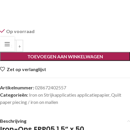
Op voorraad
TOEVOEGEN AAN WINKELWAGEN
Zet op verlanglijst
Artikelnummer:
028672402557
Categorieën:
Iron on Strijkapplicaties applicatiepapier
,
Quilt
paper piecing / iron on mallen
Beschrijving
Iron-Ons EPP05 1.5” x 50