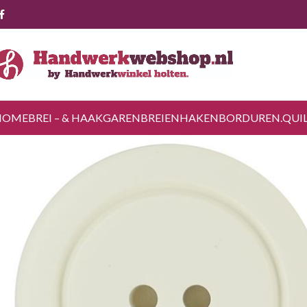
HOME
BREI – & HAAKGAREN
BREIEN
HAKEN
BORDUREN.
QUI