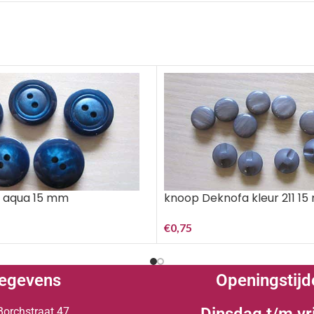
 aqua 15 mm
knoop Deknofa kleur 211 1
€
0,75
egevens
Openingstijd
Borchstraat 47