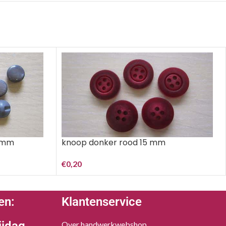
5 mm
knoop donker rood 15 mm
€
0,20
en:
Klantenservice
Over handwerkwebshop