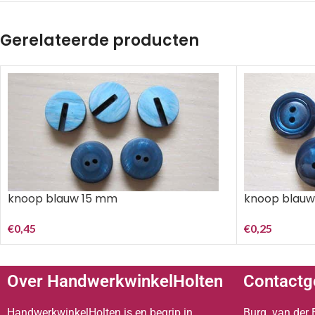
Gerelateerde producten
knoop blauw 15 mm
knoop blauw
€
0,45
€
0,25
Over HandwerkwinkelHolten
Contactg
HandwerkwinkelHolten is en begrip in
Burg. van der 