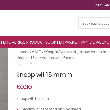
INFO HAN
LTEN
OVERIGE PRODUCTSOORTEN
PAKKET VAN DE WEEK
U
Home
NAAIEN
Knopen
Kunststof , metaal en parelmo
Knopen 15 mm
knoop wit 15 mmm
knoop wit 15 mmm
€
0,30
knoop wit 15 mmm
Slechts 2 resterend op voorraad