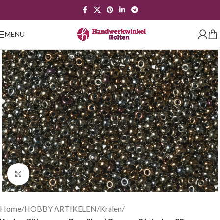
MENU
Klik om te vergroten
Home
HOBBY ARTIKELEN
Kralen