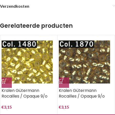
Verzendkosten
Gerelateerde producten
Kralen Gütermann
Kralen Gütermann
Rocailles / Opaque 9/o
Rocailles / Opaque 9/o
Kleur 1480 koker 28 gram
Kleur 1870 koker 28 gram
773875.
773875.
€
3,15
€
3,15