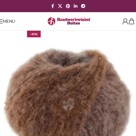
MENU
-40%