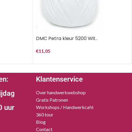
DMC Petra kleur 5200 Wit..
€
11,05
en:
Klantenservice
ijdag
Over handwerkwebshop
Gratis Patronen
0 uur
Workshops / Handwerkcafé
360 tour
Blog
Contact