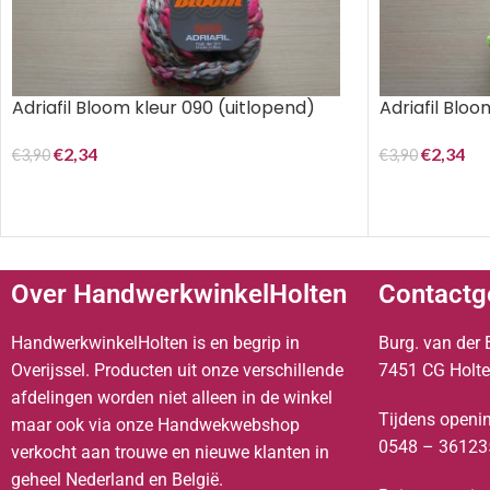
Adriafil Bloom kleur 090 (uitlopend)
Adriafil Bloo
€
2,34
€
2,34
€
3,90
€
3,90
Over HandwerkwinkelHolten
Contactg
HandwerkwinkelHolten is en begrip in
Burg. van der 
Overijssel. Producten uit onze verschillende
7451 CG Holt
afdelingen worden niet alleen in de winkel
Tijdens openin
maar ook via onze Handwekwebshop
0548 – 36123
verkocht aan trouwe en nieuwe klanten in
geheel Nederland en België.