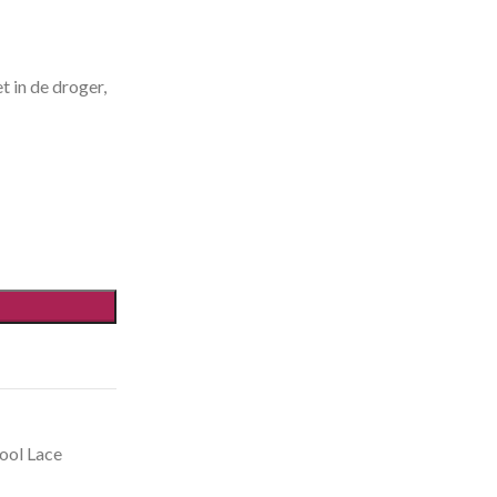
t in de droger,
ool Lace