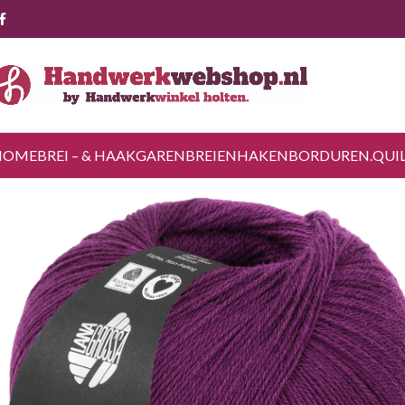
HOME
BREI – & HAAKGAREN
BREIEN
HAKEN
BORDUREN.
QUI