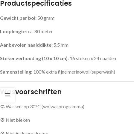
Productspecificaties
Gewicht per bol:
50 gram
Looplengte:
ca. 80 meter
Aanbevolen naalddikte:
5,5 mm
Stekenverhouding (10 x 10 cm):
16 steken x 24 naalden
Samenstelling:
100% extra fijne merinowol (superwash)
Wasvoorschriften
🧼 Wassen: op 30°C (wolwasprogramma)
🚫 Niet bleken
🚫 Niet in de wasdroger