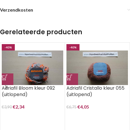
Verzendkosten
Gerelateerde producten
-40%
-40%
Adriafil Bloom kleur 092
Adriafil Cristallo kleur 055
(uitlopend)
(uitlopend)
€
2,34
€
4,05
€
3,90
€
6,75