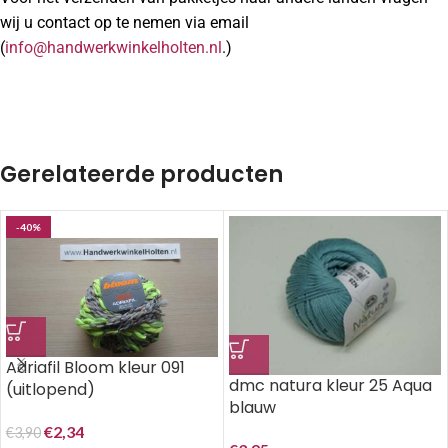
wij u contact op te nemen via email
(
info@handwerkwinkelholten.nl
.)
Gerelateerde producten
-40%
Adriafil Bloom kleur 091
dmc natura kleur 25 Aqua
(uitlopend)
blauw
€
2,34
€
3,90