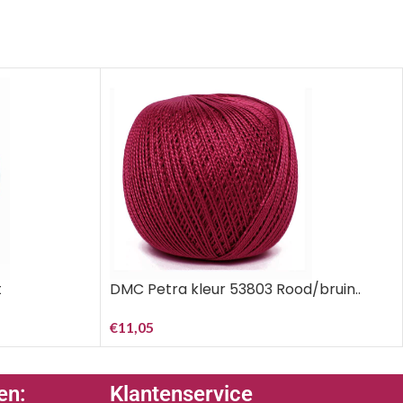
t
DMC Petra kleur 53803 Rood/bruin..
€
11,05
en:
Klantenservice