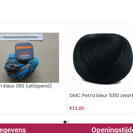
m kleur 093 (uitlopend)
DMC Petra kleur 5310 zwar
€
11,05
egevens
Openingstijd