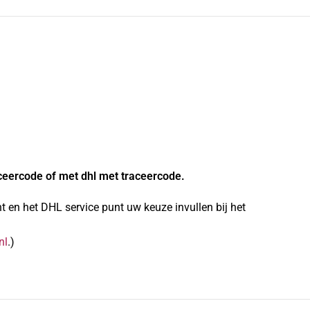
ceercode of met dhl met traceercode.
 en het DHL service punt uw keuze invullen bij het
nl
.)