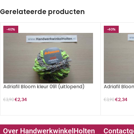
Gerelateerde producten
-40%
-40%
Adriafil Bloom kleur 091 (uitlopend)
Adriafil Bloo
€
2,34
€
2,34
€
3,90
€
3,90
Over HandwerkwinkelHolten
Contactg