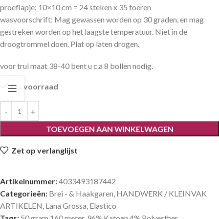
proeflapje: 10×10 cm = 24 steken x 35 toeren
wasvoorschrift: Mag gewassen worden op 30 graden, en mag
gestreken worden op het laagste temperatuur. Niet in de
droogtrommel doen. Plat op laten drogen.
voor trui maat 38-40 bent u c.a 8 bollen nodig.
Op voorraad
TOEVOEGEN AAN WINKELWAGEN
Zet op verlanglijst
Artikelnummer:
4033493187442
Categorieën:
Brei - & Haakgaren
,
HANDWERK / KLEINVAK
ARTIKELEN
,
Lana Grossa
,
Elastico
Tags:
50 gram 160 meter
,
96% Katoen 4% Polyesther
,