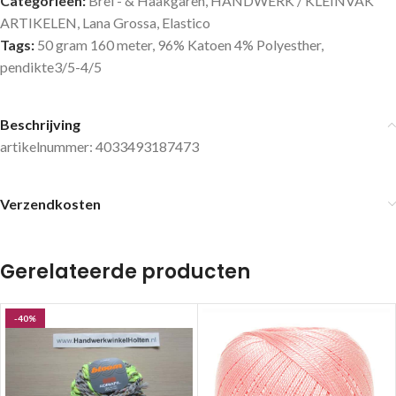
Categorieën:
Brei - & Haakgaren
,
HANDWERK / KLEINVAK
ARTIKELEN
,
Lana Grossa
,
Elastico
Tags:
50 gram 160 meter
,
96% Katoen 4% Polyesther
,
pendikte3/5-4/5
Beschrijving
artikelnummer: 4033493187473
Verzendkosten
Gerelateerde producten
-40%