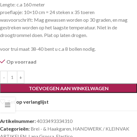
Lengte: c.a 160 meter
proeflapje: 10×10 cm = 24 steken x 35 toeren
wasvoorschrift: Mag gewassen worden op 30 graden, en mag
gestreken worden op het laagste temperatuur. Niet in de
droogtrommel doen. Plat op laten drogen.
voor trui maat 38-40 bent u c.a 8 bollen nodig.
Op voorraad
TOEVOEGEN AAN WINKELWAGEN
Zet op verlanglijst
Artikelnummer:
4033493334310
Categorieën:
Brei - & Haakgaren
,
HANDWERK / KLEINVAK
ARTIKELEN
,
Lana Grossa
,
Elastico