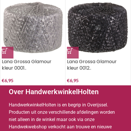
Lana Grossa Glamour
Lana Grossa Glamour
kleur 0001..
kleur 0012..
€
6,95
€
6,95
Over HandwerkwinkelHolten
HandwerkwinkelHolten is en begrip in Overijssel.
Producten uit onze verschillende afdelingen worden
niet alleen in de winkel maar ook via onze
Handwekwebshop verkocht aan trouwe en nieuwe