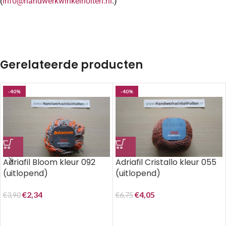
(
info@handwerkwinkelholten.nl
.)
Gerelateerde producten
-40%
-40%
Adriafil Bloom kleur 092
Adriafil Cristallo kleur 055
(uitlopend)
(uitlopend)
€
2,34
€
4,05
€
3,90
€
6,75