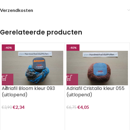
Verzendkosten
Gerelateerde producten
-40%
-40%
Adriafil Bloom kleur 093
Adriafil Cristallo kleur 055
(uitlopend)
(uitlopend)
€
2,34
€
4,05
€
3,90
€
6,75