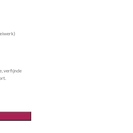
reiwerk)
, verfijnde
rt.