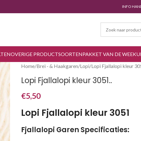
INFO HAN
LTEN
OVERIGE PRODUCTSOORTEN
PAKKET VAN DE WEEK
U
Home
Brei - & Haakgaren
Lopi
Lopi Fjallalopi kleur 30
Lopi Fjallalopi kleur 3051..
€
5,50
Lopi Fjallalopi kleur 3051
Fjallalopi Garen Specificaties: