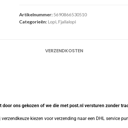
Artikelnummer:
5690866530510
Categorieën:
Lopi
,
Fjallalopi
VERZENDKOSTEN
 door ons gekozen of we die met post.nl versturen zonder tra
j verzendkeuze kiezen voor verzending naar een DHL service punt