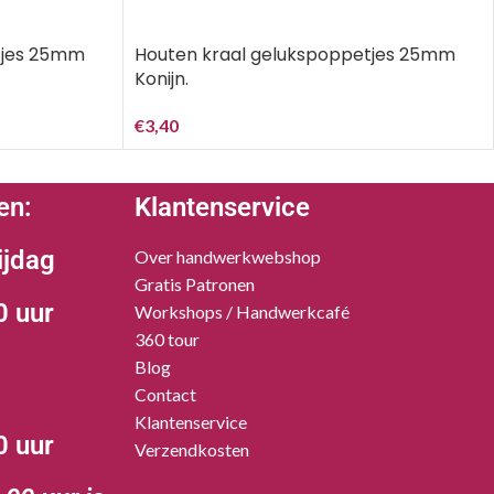
tjes 25mm
Houten kraal gelukspoppetjes 25mm
Konijn.
€
3,40
en:
Klantenservice
ijdag
Over handwerkwebshop
Gratis Patronen
0 uur
Workshops / Handwerkcafé
360 tour
Blog
Contact
Klantenservice
0 uur
Verzendkosten