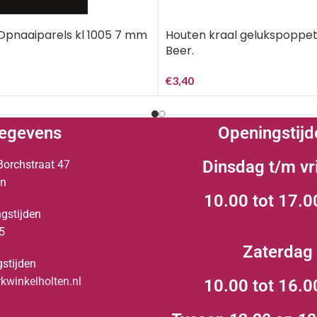
pnaaiparels kl 1005 7 mm
Houten kraal gelukspoppe
Beer.
€
3,40
egevens
Openingstijd
Dinsdag t/m vr
Borchstraat 47
en
10.00 tot 17.0
gstijden
5
Zaterdag
stijden
winkelholten.nl
10.00 tot 16.0