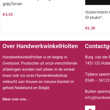
grijs/bruin
Gutermann O
€
3,10
10 stuks*..
€
5,30
Over HandwerkwinkelHolten
Contactg
HandwerkwinkelHolten is en begrip in
Burg. van der 
Overijssel. Producten uit onze verschillende
7451 CG Holt
afdelingen worden niet alleen in de winkel
Tijdens openin
maar ook via onze Handwekwebshop
0548 – 36123
verkocht aan trouwe en nieuwe klanten in
geheel Nederland en België.
Buiten opening
info@handwerk
Meer over ons...