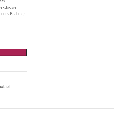
ets
iekdoosje,
hannes Brahms)
obiel
,