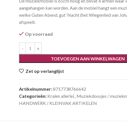
De muziekmobiel is 65cm hoog en bevat 4 armen waar i
aangehangen kan worden. Aan de mobiel hangt een muz
welke Guten Abend, gut’ Nacht (het Wiegenlied van Jo
afspeelt.
Op voorraad
TOEVOEGEN AAN WINKELWAGEN
Zet op verlanglijst
Artikelnummer:
8717738766642
Categorieën:
Kralen allerlei.
,
Muziekdoosjes / muziekm
HANDWERK / KLEINVAK ARTIKELEN