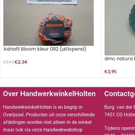
Adriafil Bloom kleur 092 (uitlopend)
dmc natura 
€
2,34
€
3,90
€
3,95
Over HandwerkwinkelHolten
Contactg
HandwerkwinkelHolten is en begrip in
Burg. van der 
Overijssel. Producten uit onze verschillende
7451 CG Holt
afdelingen worden niet alleen in de winkel
Tijdens openin
maar ook via onze Handwekwebshop