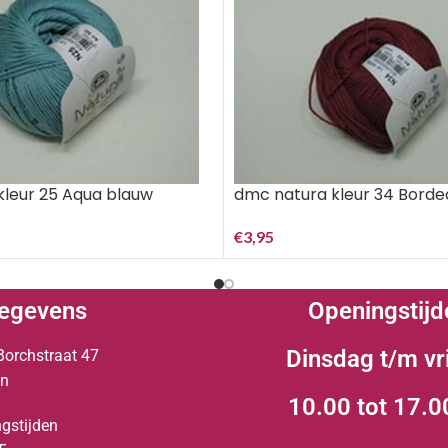
kleur 25 Aqua blauw
dmc natura kleur 34 Borde
€
3,95
egevens
Openingstijd
Dinsdag t/m vr
Borchstraat 47
en
10.00 tot 17.0
gstijden