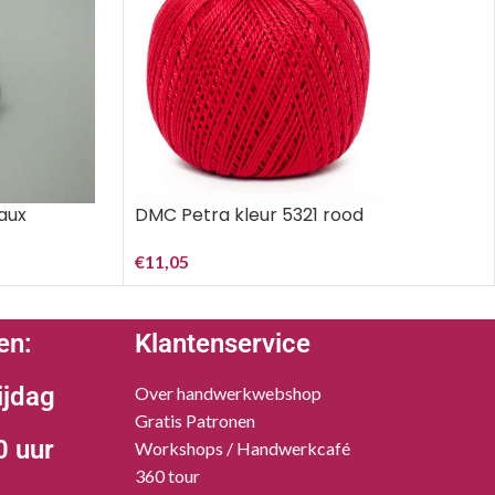
aux
DMC Petra kleur 5321 rood
€
11,05
en:
Klantenservice
ijdag
Over handwerkwebshop
Gratis Patronen
0 uur
Workshops / Handwerkcafé
360 tour