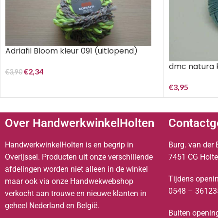
Adriafil Bloom kleur 091 (uitlopend)
dmc natura 
€
2,34
€
3,90
€
3,95
Over HandwerkwinkelHolten
Contactg
HandwerkwinkelHolten is en begrip in
Burg. van der 
Overijssel. Producten uit onze verschillende
7451 CG Holt
afdelingen worden niet alleen in de winkel
Tijdens openin
maar ook via onze Handwekwebshop
0548 – 36123
verkocht aan trouwe en nieuwe klanten in
geheel Nederland en België.
Buiten opening