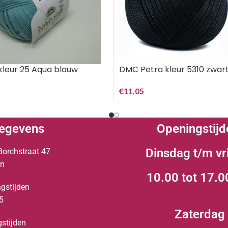
kleur 25 Aqua blauw
DMC Petra kleur 5310 zwar
€
11,05
egevens
Openingstijd
Dinsdag t/m vr
Borchstraat 47
en
10.00 tot 17.0
gstijden
5
Zaterdag
stijden