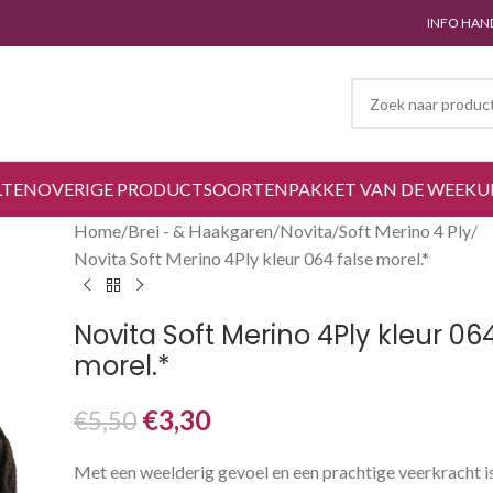
INFO HAN
LTEN
OVERIGE PRODUCTSOORTEN
PAKKET VAN DE WEEK
U
Home
Brei - & Haakgaren
Novita
Soft Merino 4 Ply
Novita Soft Merino 4Ply kleur 064 false morel.*
Novita Soft Merino 4Ply kleur 06
morel.*
€
3,30
€
5,50
Met een weelderig gevoel en een prachtige veerkracht i