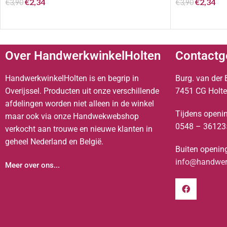
€
2,34
€
2,34
€
3,90
€
3,90
Over HandwerkwinkelHolten
Contactg
HandwerkwinkelHolten is en begrip in
Burg. van der 
Overijssel. Producten uit onze verschillende
7451 CG Holt
afdelingen worden niet alleen in de winkel
Tijdens openin
maar ook via onze Handwekwebshop
0548 – 36123
verkocht aan trouwe en nieuwe klanten in
geheel Nederland en België.
Buiten opening
info@handwerk
Meer over ons...