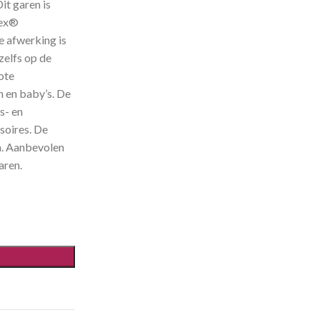
t garen is
tex®
 afwerking is
zelfs op de
rote
n en baby’s. De
s- en
soires. De
n. Aanbevolen
aren.