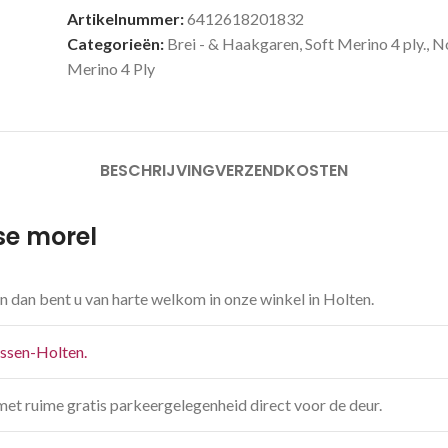
Artikelnummer:
6412618201832
Categorieën:
Brei - & Haakgaren
,
Soft Merino 4 ply.
,
N
Merino 4 Ply
BESCHRIJVING
VERZENDKOSTEN
lse morel
n dan bent u van harte welkom in onze winkel in Holten.
jssen-Holten.
met ruime gratis parkeergelegenheid direct voor de deur.