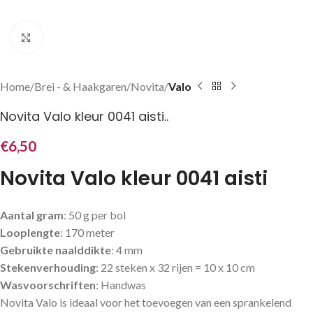
Klik om te vergroten
Home
Brei - & Haakgaren
Novita
Valo
Novita Valo kleur 0041 aisti..
€
6,50
Novita Valo kleur 0041 aisti
Aantal gram
: 50 g per bol
Looplengte
: 170 meter
Gebruikte naalddikte
: 4 mm
Stekenverhouding
: 22 steken x 32 rijen = 10 x 10 cm
Wasvoorschriften
: Handwas
Novita Valo is ideaal voor het toevoegen van een sprankelend