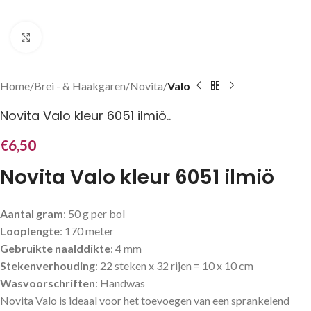
Klik om te vergroten
Home
Brei - & Haakgaren
Novita
Valo
Novita Valo kleur 6051 ilmiö..
€
6,50
Novita Valo kleur 6051 ilmiö
Aantal gram
: 50 g per bol
Looplengte
: 170 meter
Gebruikte naalddikte
: 4 mm
Stekenverhouding
: 22 steken x 32 rijen = 10 x 10 cm
Wasvoorschriften
: Handwas
Novita Valo is ideaal voor het toevoegen van een sprankelend