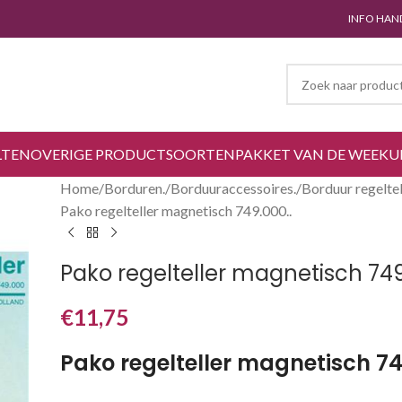
INFO HAN
LTEN
OVERIGE PRODUCTSOORTEN
PAKKET VAN DE WEEK
U
Home
Borduren.
Borduuraccessoires.
Borduur regeltel
Pako regelteller magnetisch 749.000..
Pako regelteller magnetisch 749
€
11,75
Pako regelteller magnetisch 7