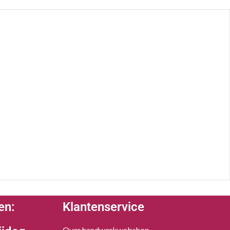
en:
Klantenservice
Over handwerkwebshop