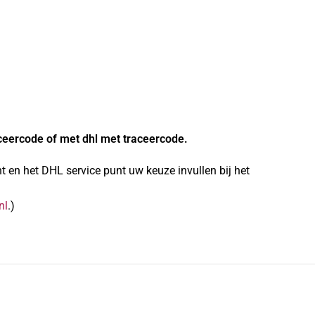
ceercode of met dhl met traceercode.
 en het DHL service punt uw keuze invullen bij het
nl
.)