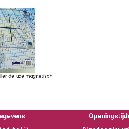
ller de luxe magnetisch
egevens
Openingstijd
Borchstraat 47