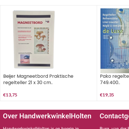
Beijer Magneetbord Praktische
Pako regelte
regelteller 21 x 30 cm..
749.400..
€
13,75
€
19,35
Over HandwerkwinkelHolten
Contactg
HandwerkwinkelHolten is en begrip in
Burg. van der 