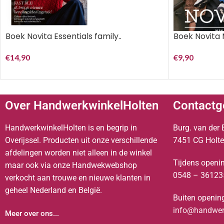
Boek Novita Essentials family..
Boek Novita 
€
14,90
€
9,90
Over HandwerkwinkelHolten
Contactg
HandwerkwinkelHolten is en begrip in
Burg. van der 
Overijssel. Producten uit onze verschillende
7451 CG Holt
afdelingen worden niet alleen in de winkel
Tijdens openin
maar ook via onze Handwekwebshop
0548 – 36123
verkocht aan trouwe en nieuwe klanten in
geheel Nederland en België.
Buiten opening
info@handwerk
Meer over ons...