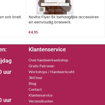
en sok breit.
Novita Flyer 8x behaaglijke accesoires
en eenvoudig breiwerk.
€
4,95
en:
Klantenservice
ijdag
Over handwerkwebshop
Gratis Patronen
0 uur
Workshops / Handwerkcafé
360 tour
Blog
Contact
Klantenservice
0 uur
Verzendkosten