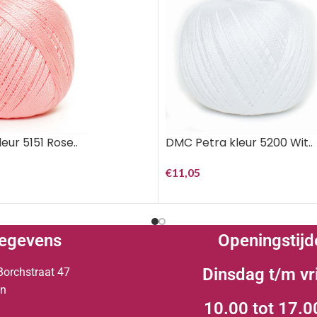
eur 5151 Rose..
DMC Petra kleur 5200 Wit..
€
11,05
egevens
Openingstijd
Dinsdag t/m vr
Borchstraat 47
en
10.00 tot 17.0