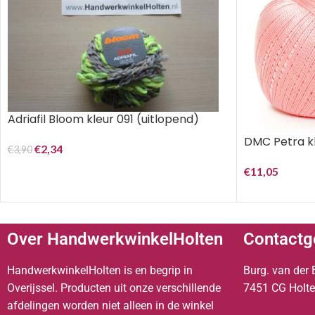
Adriafil Bloom kleur 091 (uitlopend)
DMC Petra kl
€
2,34
€
3,90
€
11,05
Over HandwerkwinkelHolten
Contactg
HandwerkwinkelHolten is en begrip in
Burg. van der 
Overijssel. Producten uit onze verschillende
7451 CG Holt
afdelingen worden niet alleen in de winkel