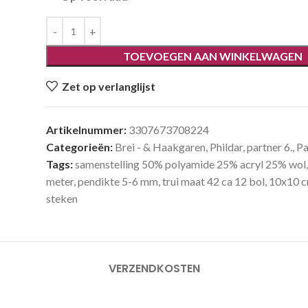
TOEVOEGEN AAN WINKELWAGEN
Zet op verlanglijst
Artikelnummer:
3307673708224
Categorieën:
Brei - & Haakgaren
,
Phildar
,
partner 6.
,
Pa
Tags:
samenstelling 50% polyamide 25% acryl 25% wol
meter
,
pendikte 5-6 mm
,
trui maat 42 ca 12 bol
,
10x10 c
steken
VERZENDKOSTEN