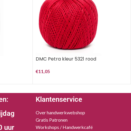
DMC Petra kleur 5321 rood
€
11,05
en:
Klantenservice
ijdag
Over handwerkwebshop
Gratis Patronen
0 uur
Workshops / Handwerkcafé