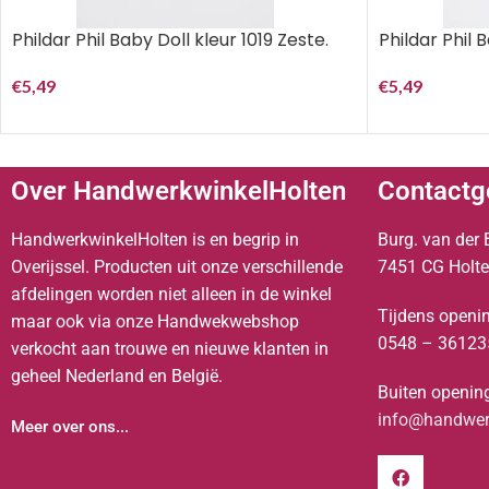
Phildar Phil Baby Doll kleur 1019 Zeste.
Phildar Phil B
€
5,49
€
5,49
Over HandwerkwinkelHolten
Contactg
HandwerkwinkelHolten is en begrip in
Burg. van der 
Overijssel. Producten uit onze verschillende
7451 CG Holt
afdelingen worden niet alleen in de winkel
Tijdens openin
maar ook via onze Handwekwebshop
0548 – 36123
verkocht aan trouwe en nieuwe klanten in
geheel Nederland en België.
Buiten opening
info@handwerk
Meer over ons...