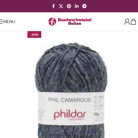
MENU
-40%