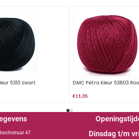
eur 5310 zwart
DMC Petra kleur 53803 Rood
€
11,05
egevens
Openingstijd
Dinsdag t/m vr
Borchstraat 47