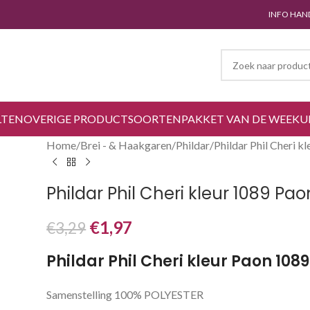
INFO HAN
LTEN
OVERIGE PRODUCTSOORTEN
PAKKET VAN DE WEEK
U
Home
Brei - & Haakgaren
Phildar
Phildar Phil Cheri k
Phildar Phil Cheri kleur 1089 Pao
€
1,97
€
3,29
Phildar Phil Cheri kleur Paon 1089
Samenstelling 100% POLYESTER