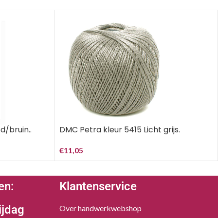
/bruin..
DMC Petra kleur 5415 Licht grijs.
€
11,05
en:
Klantenservice
ijdag
Over handwerkwebshop