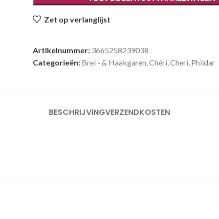
Zet op verlanglijst
Artikelnummer:
3665258239038
Categorieën:
Brei - & Haakgaren
,
Chéri
,
Cheri
,
Phildar
BESCHRIJVING
VERZENDKOSTEN