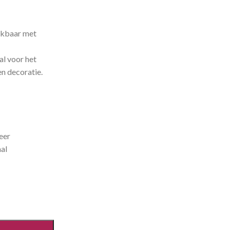
lijkbaar met
al voor het
en decoratie.
eer
al