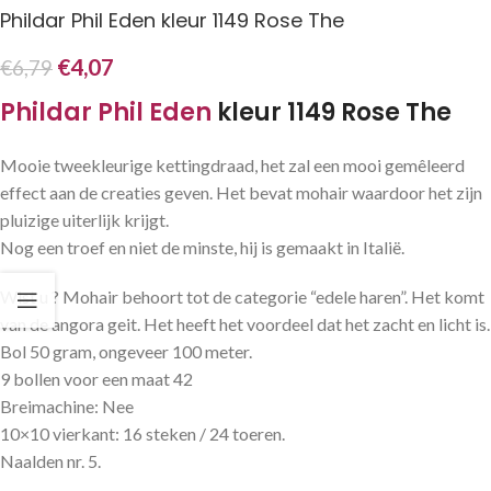
Phildar Phil Eden kleur 1149 Rose The
€
4,07
€
6,79
Phildar
Phil Eden
kleur 1149 Rose The
Mooie tweekleurige kettingdraad, het zal een mooi gemêleerd
effect aan de creaties geven. Het bevat mohair waardoor het zijn
pluizige uiterlijk krijgt.
Nog een troef en niet de minste, hij is gemaakt in Italië.
Wist u ? Mohair behoort tot de categorie “edele haren”. Het komt
van de angora geit. Het heeft het voordeel dat het zacht en licht is.
Bol 50 gram, ongeveer 100 meter.
9 bollen voor een maat 42
Breimachine: Nee
10×10 vierkant: 16 steken / 24 toeren.
Naalden nr. 5.