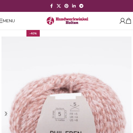
MENU
-40%