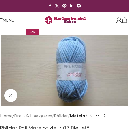
MENU
-40%
Klik om te vergroten
Home
Brei - & Haakgaren
Phildar
Matelot
Phildar Phil Matelot kleur 07 Bleuet*