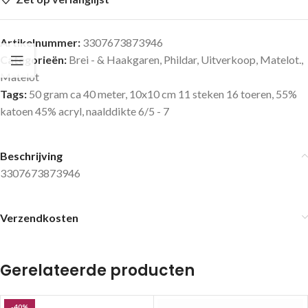
Artikelnummer:
3307673873946
Categorieën:
Brei - & Haakgaren
,
Phildar
,
Uitverkoop
,
Matelot.
,
Matelot
Tags:
50 gram ca 40 meter
,
10x10 cm 11 steken 16 toeren
,
55%
katoen 45% acryl
,
naalddikte 6/5 - 7
Beschrijving
3307673873946
Verzendkosten
Gerelateerde producten
-40%