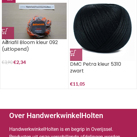
Adriafil Bloom kleur 092
(uitlopend)
€
2,34
€
3,90
DMC Petra kleur 5310
zwart
€
11,05
Over HandwerkwinkelHolten
HandwerkwinkelHolten is en begrip in Overijssel.
Producten uit onze verschillende afdelingen worden