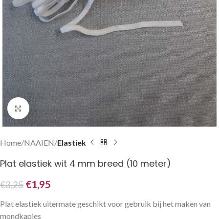
Klik om te vergroten
Home
NAAIEN
Elastiek
Plat elastiek wit 4 mm breed (10 meter)
€
1,95
€
3,25
Plat elastiek uitermate geschikt voor gebruik bij het maken van
mondkapjes