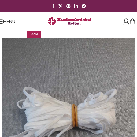
MENU
-40%