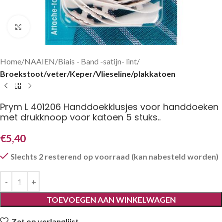
Klik om te vergroten
Home
NAAIEN
Biais - Band -satijn- lint
Broekstoot/veter/Keper/Vlieseline/plakkatoen
Prym L 401206 Handdoekklusjes voor handdoeken
met drukknoop voor katoen 5 stuks..
€
5,40
Slechts 2 resterend op voorraad (kan nabesteld worden)
TOEVOEGEN AAN WINKELWAGEN
Zet op verlanglijst