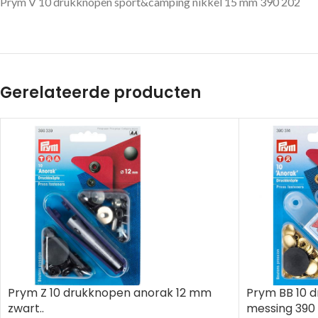
Prym V 10 drukknopen sport&camping nikkel 15 mm 390 202
Gerelateerde producten
Prym Z 10 drukknopen anorak 12 mm
Prym BB 10 
zwart..
messing 390 3