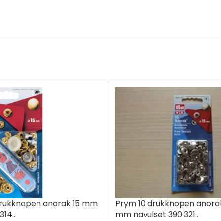
Prym 10 drukknopen anorak 
drukknopen anorak 15 mm
mm navulset 390 321..
14..