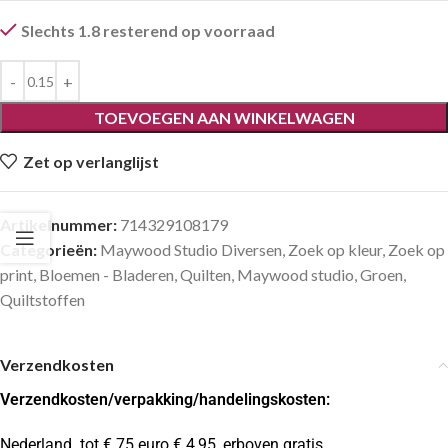
Slechts 1.8 resterend op voorraad
TOEVOEGEN AAN WINKELWAGEN
Zet op verlanglijst
Artikelnummer:
714329108179
Categorieën:
Maywood Studio Diversen
,
Zoek op kleur
,
Zoek op
print
,
Bloemen - Bladeren
,
Quilten
,
Maywood studio
,
Groen
,
Quiltstoffen
Verzendkosten
Verzendkosten
/verpakking/handelingskosten:
Nederland tot € 75 euro € 4,95, erboven gratis